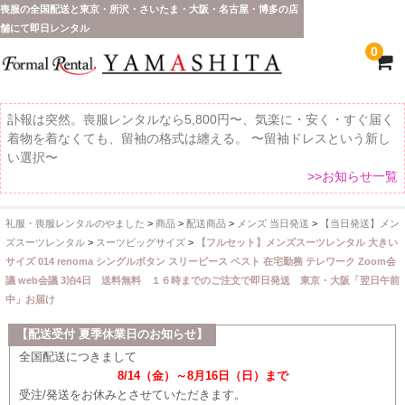
喪服の全国配送と東京・所沢・さいたま・大阪・名古屋・博多の店
舗にて即日レンタル
0
訃報は突然。喪服レンタルなら5,800円〜、気楽に・安く・すぐ届く
着物を着なくても、留袖の格式は纏える。 〜留袖ドレスという新し
い選択〜
>>お知らせ一覧
礼服・喪服レンタルのやました
>
商品
>
配送商品
>
メンズ 当日発送
>
【当日発送】メン
ホーム
ズスーツレンタル
>
スーツビッグサイズ
>
【フルセット】メンズスーツレンタル 大きい
サイズ 014 renoma シングルボタン スリーピース ベスト 在宅勤務 テレワーク Zoom会
全 国 配 送
議 web会議 3泊4日 送料無料 １６時までのご注文で即日発送 東京・大阪「翌日午前
中」お届け
受取り場所が選べます
【配送受付 夏季休業日のお知らせ】
東京即日バイク便
全国配送につきまして
8/14（金）～8月16日（日）まで
配送・お支払い方法
受注/発送をお休みとさせていただきます。