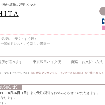
・博多の店舗にて即日レンタル
〜、気楽に・安く・すぐ届く
 〜留袖ドレスという新しい選択〜
場所が選べます
東京即日バイク便
配送・お支払い方法
ォーマル
>
アンサンブル
>
当日発送 アンサンブル ワンピース {3L}{5L} {八分袖}礼服 
のお知らせ】
（金）～8月16日（日）まで
受注/発送をお休みとさせていただきます。
となります。
ます。