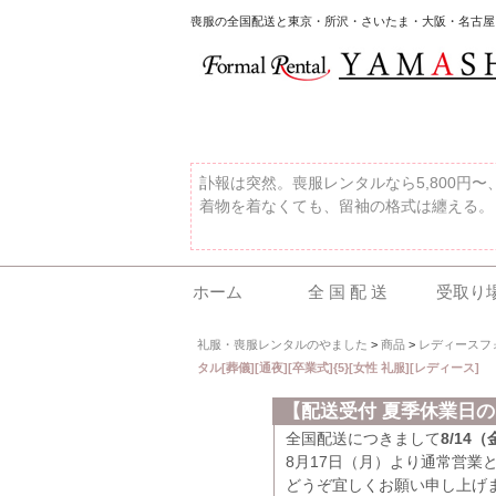
喪服の全国配送と東京・所沢・さいたま・大阪・名古屋
訃報は突然。喪服レンタルなら5,800円
着物を着なくても、留袖の格式は纏える。
ホーム
全 国 配 送
受取り
礼服・喪服レンタルのやました
>
商品
>
レディースフ
タル[葬儀][通夜][卒業式]{5}[女性 礼服][レディース]
【配送受付 夏季休業日
全国配送につきまして
8/14
8月17日（月）より通常営業
どうぞ宜しくお願い申し上げ