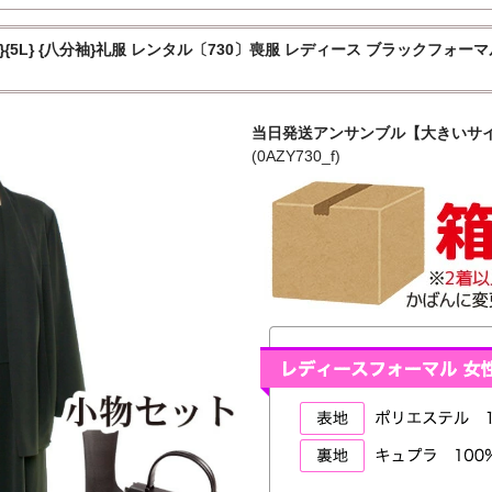
{5L} {八分袖}礼服 レンタル〔730〕喪服 レディース ブラックフォーマル 
当日発送アンサンブル【大きいサイ
(0AZY730_f)