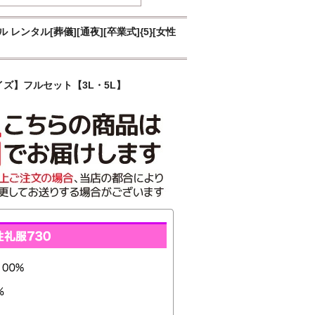
レンタル[葬儀][通夜][卒業式]{5}[女性
ズ】フルセット【3L・5L】