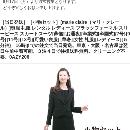
8月17日（月）より通常営業となります。
ご注文の流れ
どうぞ宜しくお願い申し上げます。
よくあるご質問
［当日発送］［小物セット］[marie claire（マリ・クレー
ル）]喪服 礼服 レンタル レディース ブラックフォーマル スリ
ーピース スカートスーツ[葬儀][お通夜][卒業式][卒園式]{7号}{9
号}{11号}{13号}[可愛い喪服] [華奢][女性 礼服][レディース]{５
分袖} 16時までの注文で当日発送。東京・大阪・名古屋は翌
日午前中着可能。３泊４日で往復送料無料。クリーニング不
要。0AZY206