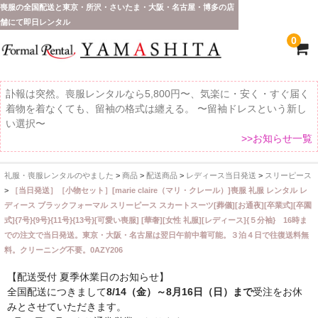
喪服の全国配送と東京・所沢・さいたま・大阪・名古屋・博多の店
舗にて即日レンタル
0
訃報は突然。喪服レンタルなら5,800円〜、気楽に・安く・すぐ届く
着物を着なくても、留袖の格式は纏える。 〜留袖ドレスという新し
い選択〜
>>お知らせ一覧
礼服・喪服レンタルのやました
>
商品
>
配送商品
>
レディース当日発送
>
スリーピース
ホーム
>
［当日発送］［小物セット］[marie claire（マリ・クレール）]喪服 礼服 レンタル レ
ディース ブラックフォーマル スリーピース スカートスーツ[葬儀][お通夜][卒業式][卒園
全 国 配 送
式]{7号}{9号}{11号}{13号}[可愛い喪服] [華奢][女性 礼服][レディース]{５分袖} 16時ま
での注文で当日発送。東京・大阪・名古屋は翌日午前中着可能。３泊４日で往復送料無
受取り場所が選べます
料。クリーニング不要。0AZY206
東京即日バイク便
【配送受付 夏季休業日のお知らせ】
全国配送につきまして
8/14（金）～8月16日（日）まで
受注をお休
配送・お支払い方法
みとさせていただきます。