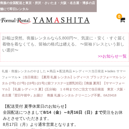
喪服の全国配送と東京・所沢・さいたま・大阪・名古屋・博多の店
舗にて即日レンタル
0
訃報は突然。喪服レンタルなら5,800円〜、気楽に・安く・すぐ届く
着物を着なくても、留袖の格式は纏える。 〜留袖ドレスという新し
い選択〜
>>お知らせ一覧
礼服・喪服レンタルのやました
>
商品
>
配送商品
>
レディース当日発送
>
ladies サマー
ホーム
フォーマル
>
［当日発送］【夏用 礼服 レンタル】レディース ブラックフォーマル レン
タル {7号} {17号} {19号} {21号} [前ファスナー][授乳対応]【喪服 夏用】【サマーフォー
全 国 配 送
マル】【礼服 レディース 夏】{五分袖} １６時までのご注文で当日発送 東京・大阪・
名古屋「翌日午前中」お届け 喪服 礼服 レンタル クリーニング不要。0AZ0418
受取り場所が選べます
【配送受付 夏季休業日のお知らせ】
東京即日バイク便
全国配送につきまして
8/14（金）～8月16日（日）まで
受注をお休
みとさせていただきます。
配送・お支払い方法
8月17日（月）より通常営業となります。