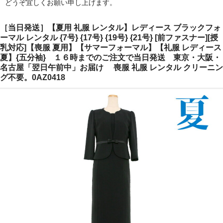
どうぞ宜しくお願い申し上げます。
ご注文の流れ
［当日発送］【夏用 礼服 レンタル】レディース ブラックフォ
よくあるご質問
ーマル レンタル {7号} {17号} {19号} {21号} [前ファスナー][授
乳対応]【喪服 夏用】【サマーフォーマル】【礼服 レディース
夏】{五分袖} １６時までのご注文で当日発送 東京・大阪・
名古屋「翌日午前中」お届け 喪服 礼服 レンタル クリーニン
グ不要。0AZ0418