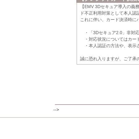
【EMV 3Dセキュア導入の
ド不正利用対策として本人認証
これに伴い、カード決済時に
・「3Dセキュア2.0」非対
・対応状況についてはカード
・本人認証の方法や、表示さ
誠に恐れ入りますが、ご了承
-->