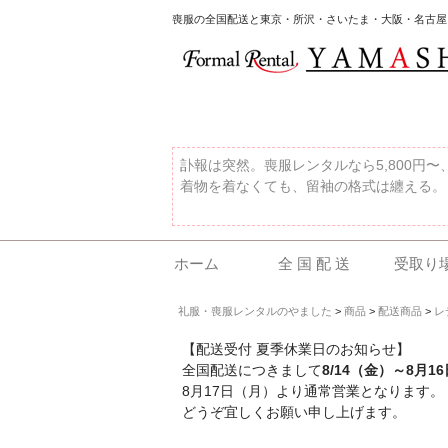
喪服の全国配送と東京・所沢・さいたま・大阪・名古屋
訃報は突然。喪服レンタルなら5,800円
着物を着なくても、留袖の格式は纏える。
ホーム
全 国 配 送
受取り
礼服・喪服レンタルのやました
>
商品
>
配送商品
>
レ
【配送受付 夏季休業日のお知らせ】
全国配送につきまして
8/14（金）～8月1
8月17日（月）より通常営業となります。
どうぞ宜しくお願い申し上げます。