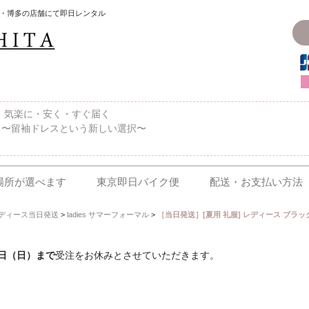
・博多の店舗にて即日レンタル
〜、気楽に・安く・すぐ届く
 〜留袖ドレスという新しい選択〜
場所が選べます
東京即日バイク便
配送・お支払い方法
ディース当日発送
>
ladies サマーフォーマル
>
［当日発送］[夏用 礼服] レディース ブラッ
6日（日）まで
受注をお休みとさせていただきます。