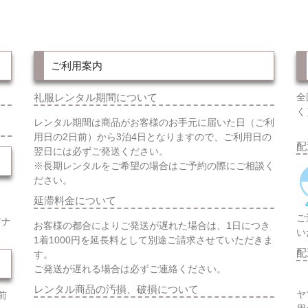
ご利用案内
礼服レンタル期間について
全
く
レンタル期間は商品がお客様のお手元に届いた日（ご利
用日の2日前）から3泊4日となりますので、ご利用日の
配
翌日には必ずご発送ください。
※長期レンタルをご希望の場合はご予約の際にご相談く
ださい。
延滞料金について
ご
アナ
お客様の都合によりご発送が遅れた場合は、1日につき
い
1着1000円を延長料として別途ご請求させていただきま
配
す。
ご発送が遅れる場合は必ずご連絡ください。
レンタル商品の汚損、破損について
ヤ
前