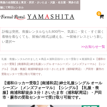
喪服の全国配送と東京・所沢・さいたま・大阪・名古屋・博多の店
舗にて即日レンタル
0
訃報は突然。喪服レンタルなら5,800円〜、気楽に・安く・すぐ届く
着物を着なくても、留袖の格式は纏える。 〜留袖ドレスという新し
い選択〜
>>お知らせ一覧
礼服・喪服レンタルのやました
>
商品
>
浦和店頭/ロッカー受取り
>
南浦和店
>
【浦和ロ
ホーム
ッカー受取】[南浦和店] 紳士礼服シングル オールシーズン ［メンズフォーマル］【シン
グル】【礼服・喪服】南浦和駅徒歩３分！さいたま市（浦和駅周辺）・戸田市・蕨市の
全 国 配 送
受取センターで受け取り可能です。
受取り場所が選べます
【浦和ロッカー受取】[南浦和店] 紳士礼服シングル オール
シーズン ［メンズフォーマル］【シングル】【礼服・喪
東京即日バイク便
服】南浦和駅徒歩３分！さいたま市（浦和駅周辺）・戸田
市・蕨市の受取センターで受け取り可能です。
配送・お支払い方法