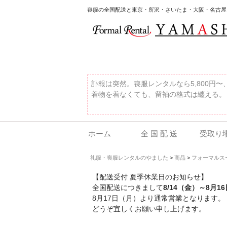
喪服の全国配送と東京・所沢・さいたま・大阪・名古屋
訃報は突然。喪服レンタルなら5,800円
着物を着なくても、留袖の格式は纏える。
ホーム
全 国 配 送
受取り
礼服・喪服レンタルのやました
>
商品
>
フォーマルス
【配送受付 夏季休業日のお知らせ】
全国配送につきまして
8/14（金）～8月1
8月17日（月）より通常営業となります。
どうぞ宜しくお願い申し上げます。