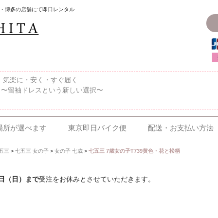
・博多の店舗にて即日レンタル
〜、気楽に・安く・すぐ届く
 〜留袖ドレスという新しい選択〜
場所が選べます
東京即日バイク便
配送・お支払い方法
五三
>
七五三 女の子
>
女の子 七歳
>
七五三 7歳女の子T739黄色・花と松柄
6日（日）まで
受注をお休みとさせていただきます。