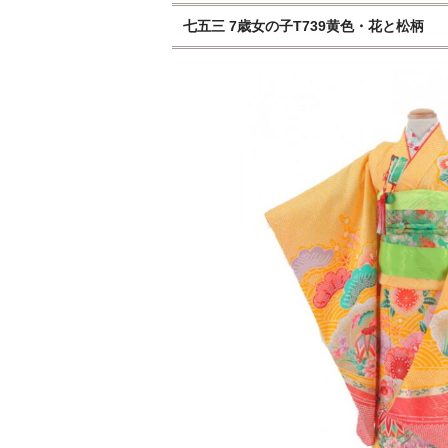
七五三 7歳女の子T739黄色・花と松柄