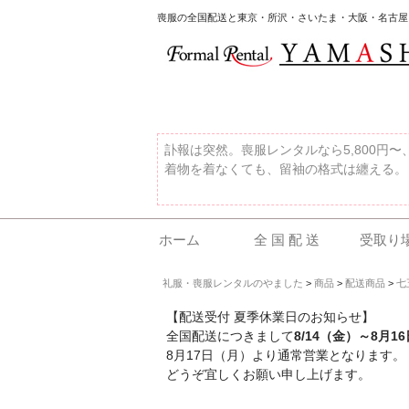
喪服の全国配送と東京・所沢・さいたま・大阪・名古屋
訃報は突然。喪服レンタルなら5,800円
着物を着なくても、留袖の格式は纏える。
ホーム
全 国 配 送
受取り
礼服・喪服レンタルのやました
>
商品
>
配送商品
>
七
【配送受付 夏季休業日のお知らせ】
全国配送につきまして
8/14（金）～8月1
8月17日（月）より通常営業となります。
どうぞ宜しくお願い申し上げます。