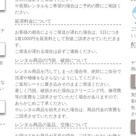
※長期レンタルをご希望の場合はご予約の際にご相談く
ださい。
延滞料金について
ご
アナ
お客様の都合によりご発送が遅れた場合は、1日につき
い
1着1000円を延長料として別途ご請求させていただきま
配
す。
ご発送が遅れる場合は必ずご連絡ください。
レンタル商品の汚損、破損について
ヤ
前
用
レンタル商品を汚してしまった場合等、絶対にご自分で
洗濯や補修をなさらないようにしてください。
けな
ご返却シートに書き込みそのままご発送ください。
い
著しく汚損、破損された場合はクリーニング代、修理費
実
等の実費をご請求させていただく場合がありますので、
客
あらかじめご了承ください。
色
※レンタル商品を紛失された場合は、商品代金の実費を
さ
ご請求させていただきます。
レンタル商品の返品、交換について
お届けされた商品が不良の場合、ご注文いただいた物と