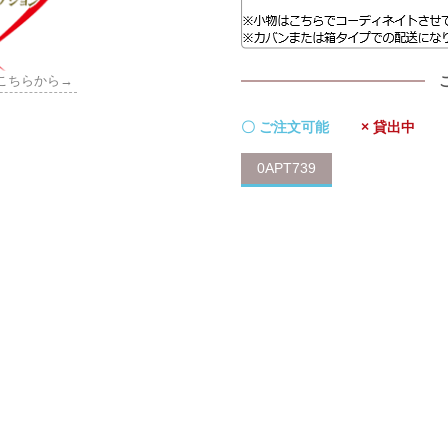
こちらから→
〇 ご注文可能
× 貸出中
0APT739