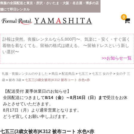
喪服の全国配送と東京・所沢・さいたま・大阪・名古屋・博多の店
舗にて即日レンタル
0
訃報は突然。喪服レンタルなら5,800円〜、気楽に・安く・すぐ届く
着物を着なくても、留袖の格式は纏える。 〜留袖ドレスという新し
い選択〜
>>お知らせ一覧
礼服・喪服レンタルのやました
>
商品
>
配送商品
>
七五三
>
七五三 女の子
>
女の子 三
ホーム
歳
>
被布 3歳
>
七五三(3歳女被布)K312 被布コート 水色×赤
全 国 配 送
【配送受付 夏季休業日のお知らせ】
全国配送につきまして
8/14（金）～8月16日（日）まで
受注をお休
受取り場所が選べます
みとさせていただきます。
8月17日（月）より通常営業となります。
東京即日バイク便
どうぞ宜しくお願い申し上げます。
配送・お支払い方法
七五三(3歳女被布)K312 被布コート 水色×赤