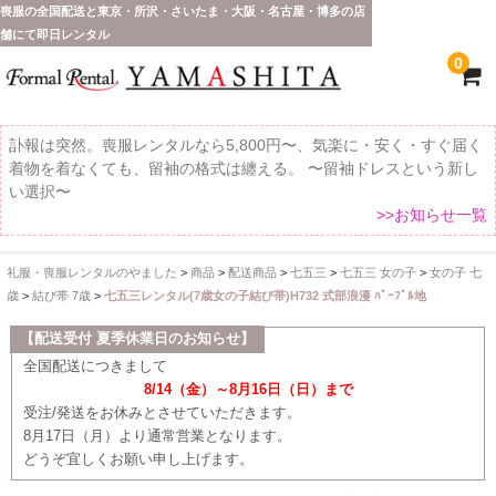
喪服の全国配送と東京・所沢・さいたま・大阪・名古屋・博多の店
舗にて即日レンタル
0
訃報は突然。喪服レンタルなら5,800円〜、気楽に・安く・すぐ届く
着物を着なくても、留袖の格式は纏える。 〜留袖ドレスという新し
い選択〜
>>お知らせ一覧
礼服・喪服レンタルのやました
>
商品
>
配送商品
>
七五三
>
七五三 女の子
>
女の子 七
ホーム
歳
>
結び帯 7歳
>
七五三レンタル(7歳女の子結び帯)H732 式部浪漫 ﾊﾟｰﾌﾟﾙ地
全 国 配 送
【配送受付 夏季休業日のお知らせ】
全国配送につきまして
受取り場所が選べます
8/14（金）～8月16日（日）まで
受注/発送をお休みとさせていただきます。
東京即日バイク便
8月17日（月）より通常営業となります。
どうぞ宜しくお願い申し上げます。
配送・お支払い方法