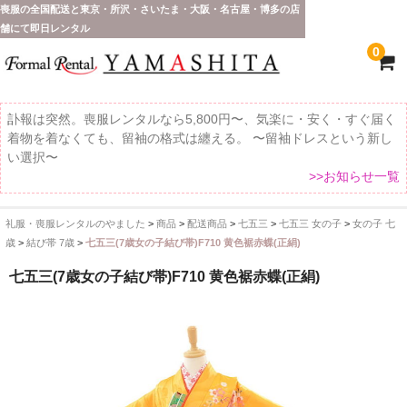
喪服の全国配送と東京・所沢・さいたま・大阪・名古屋・博多の店
舗にて即日レンタル
0
訃報は突然。喪服レンタルなら5,800円〜、気楽に・安く・すぐ届く
着物を着なくても、留袖の格式は纏える。 〜留袖ドレスという新し
い選択〜
>>お知らせ一覧
礼服・喪服レンタルのやました
>
商品
>
配送商品
>
七五三
>
七五三 女の子
>
女の子 七
ホーム
歳
>
結び帯 7歳
>
七五三(7歳女の子結び帯)F710 黄色裾赤蝶(正絹)
全 国 配 送
七五三(7歳女の子結び帯)F710 黄色裾赤蝶(正絹)
受取り場所が選べます
東京即日バイク便
配送・お支払い方法