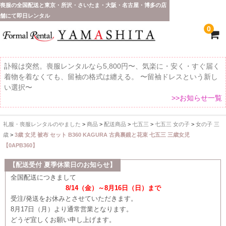
喪服の全国配送と東京・所沢・さいたま・大阪・名古屋・博多の店
舗にて即日レンタル
0
訃報は突然。喪服レンタルなら5,800円〜、気楽に・安く・すぐ届く
着物を着なくても、留袖の格式は纏える。 〜留袖ドレスという新し
い選択〜
>>お知らせ一覧
礼服・喪服レンタルのやました
>
商品
>
配送商品
>
七五三
>
七五三 女の子
>
女の子 三
ホーム
歳
>
3歳 女児 被布 セット B360 KAGURA 古典裏鏡と花束 七五三 三歳女児
【0APB360】
全 国 配 送
【配送受付 夏季休業日のお知らせ】
受取り場所が選べます
全国配送につきまして
8/14（金）～8月16日（日）まで
東京即日バイク便
受注/発送をお休みとさせていただきます。
8月17日（月）より通常営業となります。
配送・お支払い方法
どうぞ宜しくお願い申し上げます。