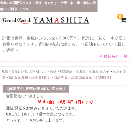
喪服の全国配送と東京・所沢・さいたま・大阪・名古屋・博多の店
舗にて即日レンタル
0
訃報は突然。喪服レンタルなら5,800円〜、気楽に・安く・すぐ届く
着物を着なくても、留袖の格式は纏える。 〜留袖ドレスという新し
い選択〜
>>お知らせ一覧
礼服・喪服レンタルのやました
>
商品
>
配送商品
>
七五三
>
七五三 女の子
>
女の子 三
ホーム
歳
>
3歳 女児 被布 セット B343 レトロ総椿 白 七五三 三歳女児 【0APB343】
全 国 配 送
【配送受付 夏季休業日のお知らせ】
全国配送につきまして
受取り場所が選べます
8/14（金）～8月16日（日）まで
受注/発送をお休みとさせていただきます。
東京即日バイク便
8月17日（月）より通常営業となります。
どうぞ宜しくお願い申し上げます。
配送・お支払い方法