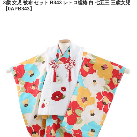
3歳 女児 被布 セット B343 レトロ総椿 白 七五三 三歳女児
ご注文の流れ
【0APB343】
よくあるご質問