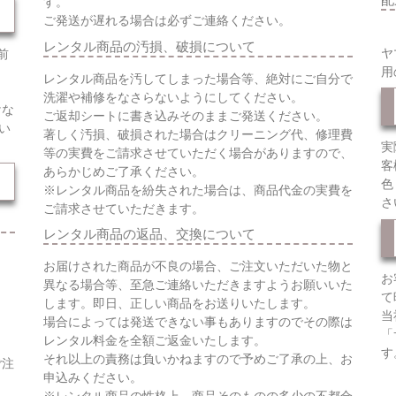
す。
ご発送が遅れる場合は必ずご連絡ください。
レンタル商品の汚損、破損について
ヤ
前
用
レンタル商品を汚してしまった場合等、絶対にご自分で
洗濯や補修をなさらないようにしてください。
けな
ご返却シートに書き込みそのままご発送ください。
い
著しく汚損、破損された場合はクリーニング代、修理費
実
等の実費をご請求させていただく場合がありますので、
客
あらかじめご了承ください。
色
※レンタル商品を紛失された場合は、商品代金の実費を
さ
ご請求させていただきます。
レンタル商品の返品、交換について
お届けされた商品が不良の場合、ご注文いただいた物と
お
異なる場合等、至急ご連絡いただきますようお願いいた
て
します。即日、正しい商品をお送りいたします。
当
場合によっては発送できない事もありますのでその際は
「
レンタル料金を全額ご返金いたします。
す
それ以上の責務は負いかねますので予めご了承の上、お
ご注
申込みください。