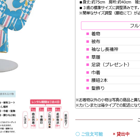
〇 ご注文可能
× 貸出中