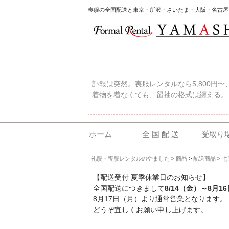
喪服の全国配送と東京・所沢・さいたま・大阪・名古屋
訃報は突然。喪服レンタルなら5,800円
着物を着なくても、留袖の格式は纏える。
ホーム
全 国 配 送
受取り
礼服・喪服レンタルのやました
>
商品
>
配送商品
>
七
【配送受付 夏季休業日のお知らせ】
全国配送につきまして
8/14（金）～8月1
8月17日（月）より通常営業となります。
どうぞ宜しくお願い申し上げます。