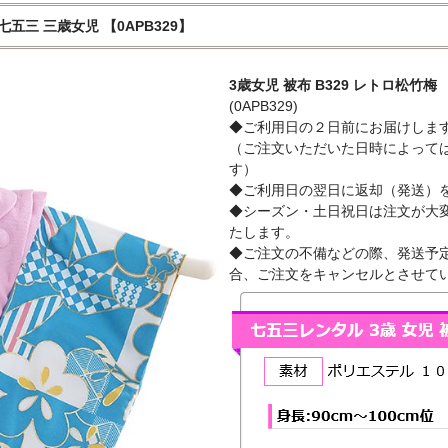
 七五三 三歳女児 【0APB329】
3歳女児 被布 B329 レトロ松竹梅
(0APB329)
◆ご利用日の２日前にお届けしま
（ご注文いただいた日時によって
す）
◆ご利用日の翌日に返却（発送）
◆シーズン・土日祝日は注文が大
たします。
◆ご注文の不備などの際、発送予定
合、ご注文をキャンセルとさせて