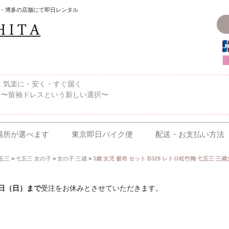
・博多の店舗にて即日レンタル
〜、気楽に・安く・すぐ届く
 〜留袖ドレスという新しい選択〜
場所が選べます
東京即日バイク便
配送・お支払い方法
五三
>
七五三 女の子
>
女の子 三歳
>
3歳 女児 被布 セット B329 レトロ松竹梅 七五三 三歳女
6日（日）まで
受注をお休みとさせていただきます。