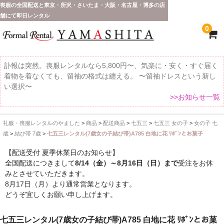
喪服の全国配送と東京・所沢・さいたま・大阪・名古屋・博多の店
舗にて即日レンタル
0
訃報は突然。喪服レンタルなら5,800円〜、気楽に・安く・すぐ届く
着物を着なくても、留袖の格式は纏える。 〜留袖ドレスという新し
い選択〜
>>お知らせ一覧
礼服・喪服レンタルのやました
>
商品
>
配送商品
>
七五三
>
七五三 女の子
>
女の子 七
ホーム
歳
>
結び帯 7歳
>
七五三レンタル(7歳女の子結び帯)A785 白地に花 ﾘﾎﾞﾝとお菓子
全 国 配 送
【配送受付 夏季休業日のお知らせ】
全国配送につきまして
8/14（金）～8月16日（日）まで
受注をお休
受取り場所が選べます
みとさせていただきます。
8月17日（月）より通常営業となります。
東京即日バイク便
どうぞ宜しくお願い申し上げます。
配送・お支払い方法
七五三レンタル(7歳女の子結び帯)A785 白地に花 ﾘﾎﾞﾝとお菓