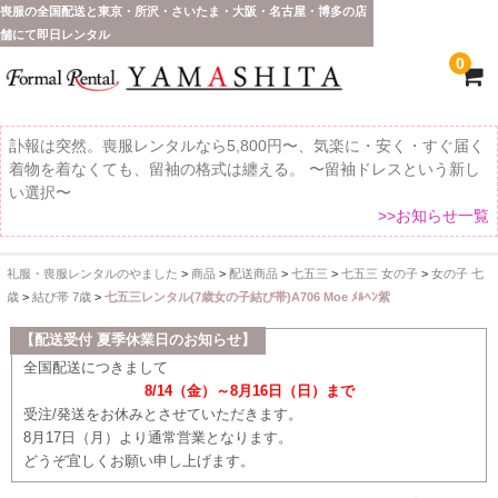
喪服の全国配送と東京・所沢・さいたま・大阪・名古屋・博多の店
舗にて即日レンタル
0
訃報は突然。喪服レンタルなら5,800円〜、気楽に・安く・すぐ届く
着物を着なくても、留袖の格式は纏える。 〜留袖ドレスという新し
い選択〜
>>お知らせ一覧
礼服・喪服レンタルのやました
>
商品
>
配送商品
>
七五三
>
七五三 女の子
>
女の子 七
ホーム
歳
>
結び帯 7歳
>
七五三レンタル(7歳女の子結び帯)A706 Moe ﾒﾙﾍﾝ紫
全 国 配 送
【配送受付 夏季休業日のお知らせ】
全国配送につきまして
受取り場所が選べます
8/14（金）～8月16日（日）まで
受注/発送をお休みとさせていただきます。
東京即日バイク便
8月17日（月）より通常営業となります。
どうぞ宜しくお願い申し上げます。
配送・お支払い方法