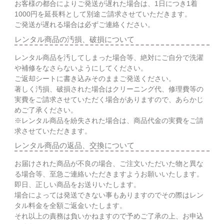
お客様の都合によりご発送が遅れた場合は、1日につき1着
1000円を延長料として別途ご請求させていただきます。
ご発送が遅れる場合は必ずご連絡ください。
レンタル商品の汚損、破損について
レンタル商品を汚してしまった場合等、絶対にご自分で洗濯
や補修をなさらないようにしてください。
ご返却シートに書き込みそのままご発送ください。
著しく汚損、破損された場合はクリーニング代、修理費等の
実費をご請求させていただく場合がありますので、あらかじ
めご了承ください。
※レンタル商品を紛失された場合は、商品代金の実費をご請
求させていただきます。
レンタル商品の返品、交換について
お届けされた商品が不良の場合、ご注文いただいた物と異な
る場合等、至急ご連絡いただきますようお願いいたします。
即日、正しい商品をお送りいたします。
場合によっては発送できない事もありますのでその際はレン
タル料金を全額ご返金いたします。
それ以上の責務は負いかねますので予めご了承の上、お申込