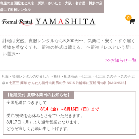
喪服の全国配送と東京・所沢・さいたま・大阪・名古屋・博多の店
舗にて即日レンタル
0
訃報は突然。喪服レンタルなら5,800円〜、気楽に・安く・すぐ届く
着物を着なくても、留袖の格式は纏える。 〜留袖ドレスという新し
い選択〜
>>お知らせ一覧
礼服・喪服レンタルのやました
>
商品
>
配送商品
>
七五三
>
七五三 男の子
>
男の子 五
ホーム
歳
>
七五三 簡単 かんたん着付 5歳 男の子 N515 片輪車に宝船 青×緑【0AON515】
全 国 配 送
【配送受付 夏季休業日のお知らせ】
全国配送につきまして
受取り場所が選べます
8/14（金）～8月16日（日）まで
受注/発送をお休みとさせていただきます。
東京即日バイク便
8月17日（月）より通常営業となります。
どうぞ宜しくお願い申し上げます。
配送・お支払い方法