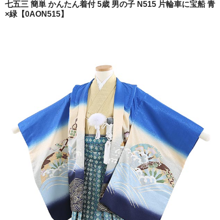
七五三 簡単 かんたん着付 5歳 男の子 N515 片輪車に宝船 青
ご注文の流れ
×緑【0AON515】
よくあるご質問