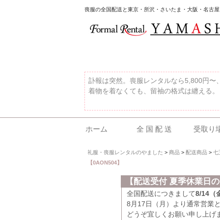
喪服の全国配送と東京・所沢・さいたま・大阪・名古屋
訃報は突然。喪服レンタルなら5,800円
着物を着なくても、留袖の格式は纏える。
ホーム
全 国 配 送
受取り
礼服・喪服レンタルのやました
>
商品
>
配送商品
>
七
【0AON504】
【配送受付 夏季休業日
全国配送につきまして
8/14
8月17日（月）より通常営業
どうぞ宜しくお願い申し上げ