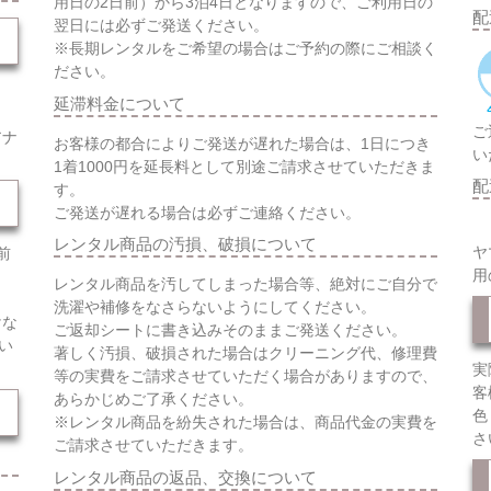
用日の2日前）から3泊4日となりますので、ご利用日の
配
翌日には必ずご発送ください。
※長期レンタルをご希望の場合はご予約の際にご相談く
ださい。
延滞料金について
ご
アナ
お客様の都合によりご発送が遅れた場合は、1日につき
い
1着1000円を延長料として別途ご請求させていただきま
配
す。
ご発送が遅れる場合は必ずご連絡ください。
レンタル商品の汚損、破損について
ヤ
前
用
レンタル商品を汚してしまった場合等、絶対にご自分で
洗濯や補修をなさらないようにしてください。
けな
ご返却シートに書き込みそのままご発送ください。
い
著しく汚損、破損された場合はクリーニング代、修理費
実
等の実費をご請求させていただく場合がありますので、
客
あらかじめご了承ください。
色
※レンタル商品を紛失された場合は、商品代金の実費を
さ
ご請求させていただきます。
レンタル商品の返品、交換について