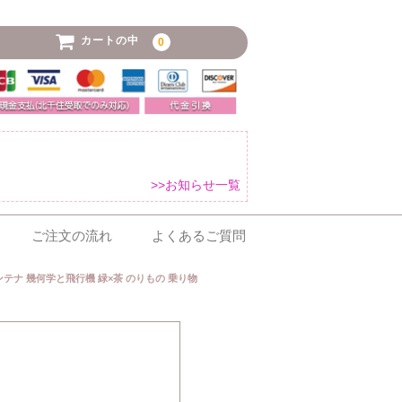
カートの中
0
>>お知らせ一覧
ご注文の流れ
よくあるご質問
アンテナ 幾何学と飛行機 緑×茶 のりもの 乗り物