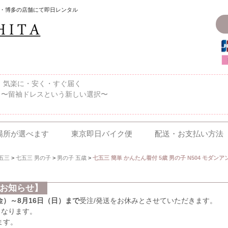
・博多の店舗にて即日レンタル
〜、気楽に・安く・すぐ届く
 〜留袖ドレスという新しい選択〜
場所が選べます
東京即日バイク便
配送・お支払い方法
五三
>
七五三 男の子
>
男の子 五歳
>
七五三 簡単 かんたん着付 5歳 男の子 N504 モダン
のお知らせ】
（金）～8月16日（日）まで
受注/発送をお休みとさせていただきます。
となります。
ます。