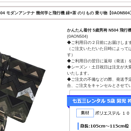
504 モダンアンテナ 幾何学と飛行機 緑×茶 のりもの 乗り物【0AON504
かんたん着付 5歳男袴 N504 飛行
(0AON504)
◆ご利用日の２日前にお届けしま
（ご注文いただいた日時によって
す）
◆ご利用日の翌日に返却（発送）
◆シーズン・土日祝日は注文が大
いたします。
◆ご注文の不備などの際、発送予定
合、ご注文をキャンセルとさせて