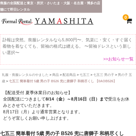
喪服の全国配送と東京・所沢・さいたま・大阪・名古屋・博多の店
舗にて即日レンタル
0
訃報は突然。喪服レンタルなら5,800円〜、気楽に・安く・すぐ届く
着物を着なくても、留袖の格式は纏える。 〜留袖ドレスという新し
い選択〜
>>お知らせ一覧
礼服・喪服レンタルのやました
>
商品
>
配送商品
>
七五三
>
七五三 男の子
>
男の子 五
ホーム
歳
>
七五三 簡単着付 5歳 男の子 B526 兜に唐獅子 和柄尽くし 【0AOB526】
全 国 配 送
【配送受付 夏季休業日のお知らせ】
全国配送につきまして
8/14（金）～8月16日（日）まで
受注をお休
受取り場所が選べます
みとさせていただきます。
8月17日（月）より通常営業となります。
東京即日バイク便
どうぞ宜しくお願い申し上げます。
配送・お支払い方法
七五三 簡単着付 5歳 男の子 B526 兜に唐獅子 和柄尽くし