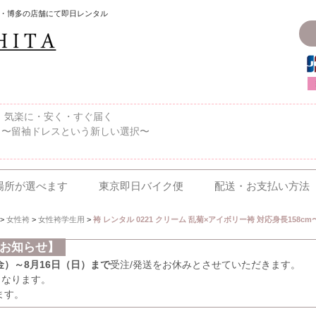
・博多の店舗にて即日レンタル
〜、気楽に・安く・すぐ届く
 〜留袖ドレスという新しい選択〜
場所が選べます
東京即日バイク便
配送・お支払い方法
>
女性袴
>
女性袴学生用
>
袴 レンタル 0221 クリーム 乱菊×アイボリー袴 対応身長158cm〜1
のお知らせ】
（金）～8月16日（日）まで
受注/発送をお休みとさせていただきます。
となります。
ます。