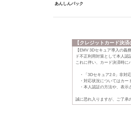
あんしんパック
【クレジットカード決済の
【EMV 3Dセキュア導入の
ド不正利用対策として本人認証
これに伴い、カード決済時に
・「3Dセキュア2.0」非対
・対応状況についてはカード
・本人認証の方法や、表示さ
誠に恐れ入りますが、ご了承