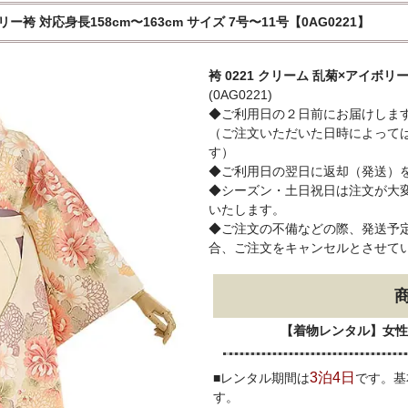
リー袴 対応身長158cm〜163cm サイズ 7号〜11号【0AG0221】
袴 0221 クリーム 乱菊×アイボリ
(0AG0221)
◆ご利用日の２日前にお届けしま
（ご注文いただいた日時によって
す）
◆ご利用日の翌日に返却（発送）
◆シーズン・土日祝日は注文が大
いたします。
◆ご注文の不備などの際、発送予定
合、ご注文をキャンセルとさせて
【着物レンタル】女性
3泊4日
■レンタル期間は
です。基
す。