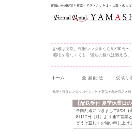
喪服の全国配送と東京・所沢・さいたま・大阪・名古屋
訃報は突然。喪服レンタルなら5,800円
着物を着なくても、留袖の格式は纏える。
ホーム
全 国 配 送
受取り
礼服・喪服レンタルのやました
>
商品
>
配送商品
>
袴
【配送受付 夏季休業日
全国配送につきまして
8/14
8月17日（月）より通常営業
どうぞ宜しくお願い申し上げ