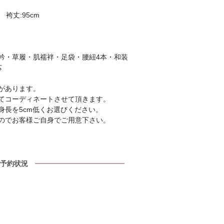
 袴丈:95cm
衿・草履・肌襦袢・足袋・腰紐4本・和装
芯
があります。
てコーディネートさせて頂きます。
身長を5cm低くお選びください。
のでお客様ご自身でご用意下さい。
予約状況