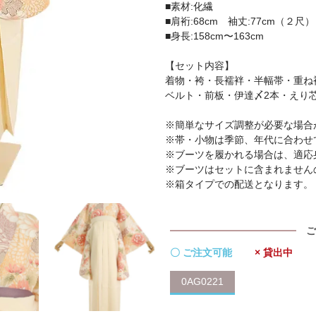
■素材:化繊
■肩裄:68cm 袖丈:77cm（２尺）
■身長:158cm〜163cm
【セット内容】
着物・袴・長襦袢・半幅帯・重ね
ベルト・前板・伊達〆2本・えり
※簡単なサイズ調整が必要な場合
※帯・小物は季節、年代に合わせ
※ブーツを履かれる場合は、適応
※ブーツはセットに含まれません
※箱タイプでの配送となります。
ご
〇 ご注文可能
× 貸出中
0AG0221