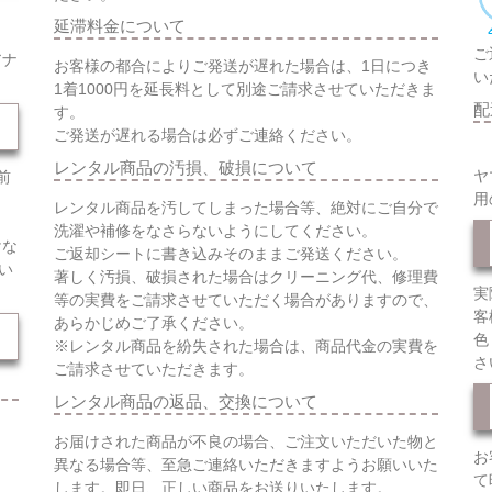
延滞料金について
ご
アナ
お客様の都合によりご発送が遅れた場合は、1日につき
い
1着1000円を延長料として別途ご請求させていただきま
配
す。
ご発送が遅れる場合は必ずご連絡ください。
レンタル商品の汚損、破損について
ヤ
前
用
レンタル商品を汚してしまった場合等、絶対にご自分で
洗濯や補修をなさらないようにしてください。
けな
ご返却シートに書き込みそのままご発送ください。
い
著しく汚損、破損された場合はクリーニング代、修理費
実
等の実費をご請求させていただく場合がありますので、
客
あらかじめご了承ください。
色
※レンタル商品を紛失された場合は、商品代金の実費を
さ
ご請求させていただきます。
レンタル商品の返品、交換について
お届けされた商品が不良の場合、ご注文いただいた物と
お
異なる場合等、至急ご連絡いただきますようお願いいた
て
します。即日、正しい商品をお送りいたします。