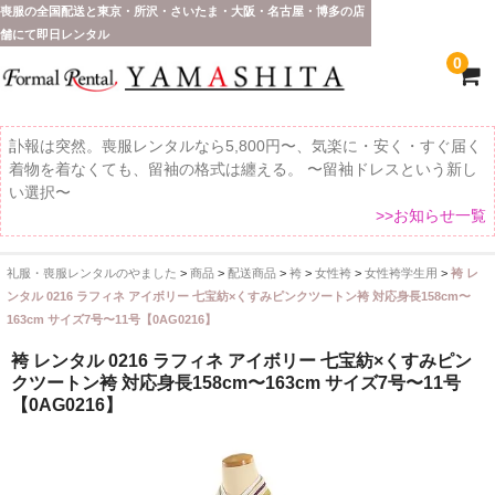
喪服の全国配送と東京・所沢・さいたま・大阪・名古屋・博多の店
舗にて即日レンタル
0
訃報は突然。喪服レンタルなら5,800円〜、気楽に・安く・すぐ届く
着物を着なくても、留袖の格式は纏える。 〜留袖ドレスという新し
い選択〜
>>お知らせ一覧
礼服・喪服レンタルのやました
>
商品
>
配送商品
>
袴
>
女性袴
>
女性袴学生用
>
袴 レ
ホーム
ンタル 0216 ラフィネ アイボリー 七宝紡×くすみピンクツートン袴 対応身長158cm〜
163cm サイズ7号〜11号【0AG0216】
全 国 配 送
袴 レンタル 0216 ラフィネ アイボリー 七宝紡×くすみピン
受取り場所が選べます
クツートン袴 対応身長158cm〜163cm サイズ7号〜11号
【0AG0216】
東京即日バイク便
配送・お支払い方法