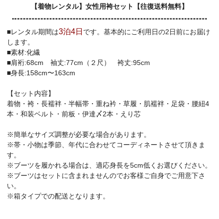
【着物レンタル】女性用袴セット【往復送料無料】
3泊4日
■レンタル期間は
です。基本的にご利用日の2日前にお届け
します。
■素材:化繊
■肩裄:68cm 袖丈:77cm（２尺） 袴丈:95cm
■身長:158cm〜163cm
【セット内容】
着物・袴・長襦袢・半幅帯・重ね衿・草履・肌襦袢・足袋・腰紐4
本・和装ベルト・前板・伊達〆2本・えり芯
※簡単なサイズ調整が必要な場合があります。
※帯・小物は季節、年代に合わせてコーディネートさせて頂きま
す。
※ブーツを履かれる場合は、適応身長を5cm低くお選びください。
※ブーツはセットに含まれませんのでお客様ご自身でご用意下さ
い。
※箱タイプでの配送となります。