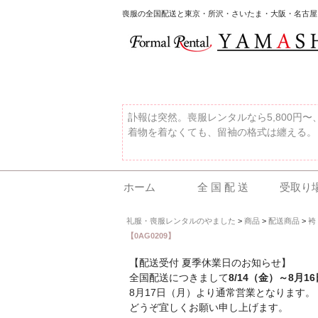
喪服の全国配送と東京・所沢・さいたま・大阪・名古屋
訃報は突然。喪服レンタルなら5,800円
着物を着なくても、留袖の格式は纏える。
ホーム
全 国 配 送
受取り
礼服・喪服レンタルのやました
>
商品
>
配送商品
>
袴
【0AG0209】
【配送受付 夏季休業日のお知らせ】
全国配送につきまして
8/14（金）～8月1
8月17日（月）より通常営業となります。
どうぞ宜しくお願い申し上げます。