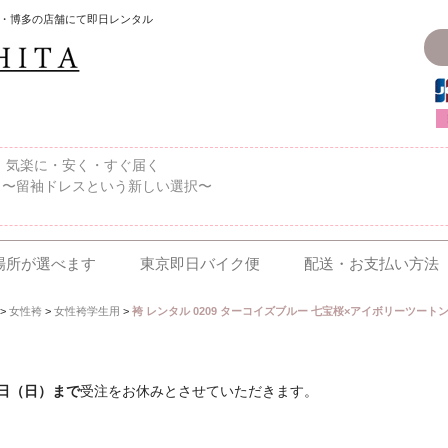
・博多の店舗にて即日レンタル
〜、気楽に・安く・すぐ届く
 〜留袖ドレスという新しい選択〜
場所が選べます
東京即日バイク便
配送・お支払い方法
>
女性袴
>
女性袴学生用
>
袴 レンタル 0209 ターコイズブルー 七宝桜×アイボリーツートン袴
6日（日）まで
受注をお休みとさせていただきます。