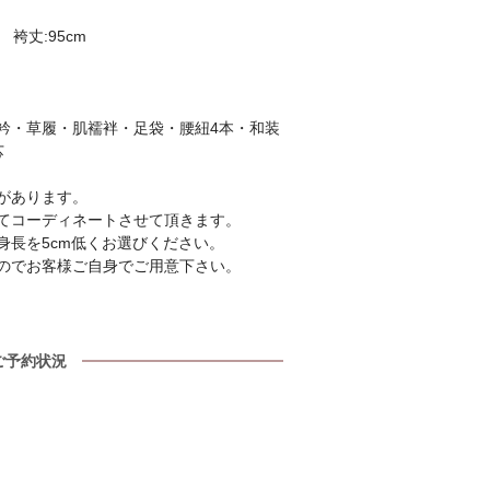
 袴丈:95cm
衿・草履・肌襦袢・足袋・腰紐4本・和装
芯
があります。
てコーディネートさせて頂きます。
身長を5cm低くお選びください。
のでお客様ご自身でご用意下さい。
ご予約状況