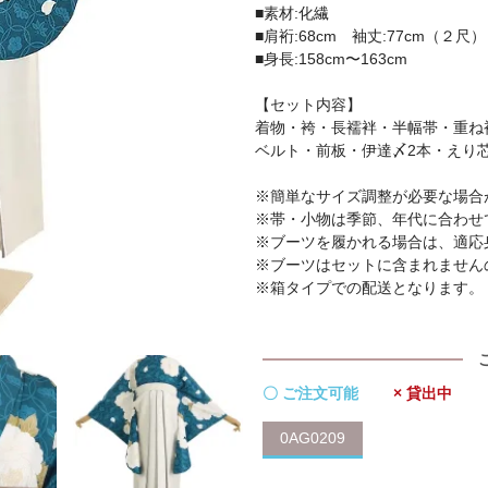
■素材:化繊
■肩裄:68cm 袖丈:77cm（２尺）
■身長:158cm〜163cm
【セット内容】
着物・袴・長襦袢・半幅帯・重ね
ベルト・前板・伊達〆2本・えり
※簡単なサイズ調整が必要な場合
※帯・小物は季節、年代に合わせ
※ブーツを履かれる場合は、適応
※ブーツはセットに含まれません
※箱タイプでの配送となります。
〇 ご注文可能
× 貸出中
0AG0209