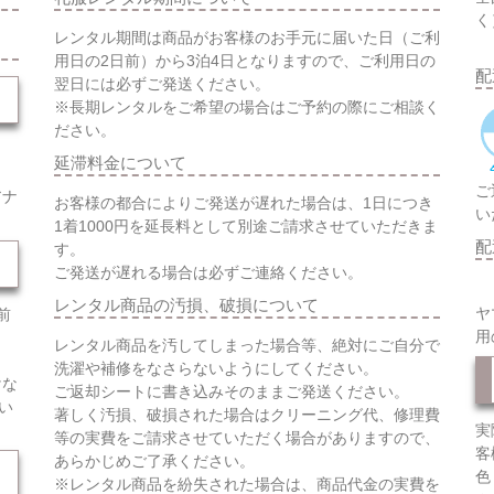
く
レンタル期間は商品がお客様のお手元に届いた日（ご利
用日の2日前）から3泊4日となりますので、ご利用日の
配
翌日には必ずご発送ください。
※長期レンタルをご希望の場合はご予約の際にご相談く
ださい。
延滞料金について
ご
アナ
お客様の都合によりご発送が遅れた場合は、1日につき
い
1着1000円を延長料として別途ご請求させていただきま
配
す。
ご発送が遅れる場合は必ずご連絡ください。
レンタル商品の汚損、破損について
ヤ
前
用
レンタル商品を汚してしまった場合等、絶対にご自分で
洗濯や補修をなさらないようにしてください。
けな
ご返却シートに書き込みそのままご発送ください。
い
著しく汚損、破損された場合はクリーニング代、修理費
実
等の実費をご請求させていただく場合がありますので、
客
あらかじめご了承ください。
色
※レンタル商品を紛失された場合は、商品代金の実費を