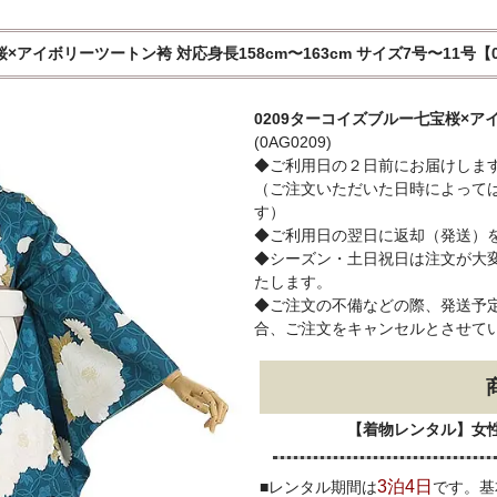
桜×アイボリーツートン袴 対応身長158cm〜163cm サイズ7号〜11号【0
0209ターコイズブルー七宝桜×ア
(0AG0209)
◆ご利用日の２日前にお届けしま
（ご注文いただいた日時によって
す）
◆ご利用日の翌日に返却（発送）
◆シーズン・土日祝日は注文が大
たします。
◆ご注文の不備などの際、発送予定
合、ご注文をキャンセルとさせて
【着物レンタル】女
3泊4日
■レンタル期間は
です。基