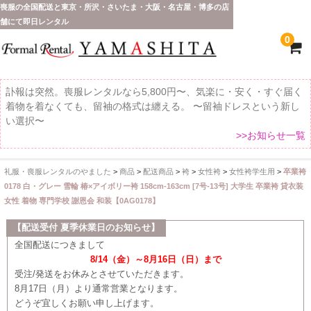
喪服の全国配送と東京・所沢・さいたま・大阪・名古屋・博多の店
舗にて即日レンタル
0
訃報は突然。喪服レンタルなら5,800円〜、気楽に・安く・すぐ届く
着物を着なくても、留袖の格式は纏える。 〜留袖ドレスという新し
い選択〜
>>お知らせ一覧
礼服・喪服レンタルのやました
>
商品
>
配送商品
>
袴
>
女性袴
>
女性袴学生用
>
卒業袴
ホーム
0178 白・グレー 雪輪 椿×アイボリー袴 158cm-163cm [7号-13号] 大学生 卒業袴 貸衣装
女性 着物 専門学校 謝恩会 和装【0AG0178】
全 国 配 送
【配送受付 夏季休業日のお知らせ】
受取り場所が選べます
全国配送につきまして
8/14（金）～8月16日（日）まで
東京即日バイク便
受注/発送をお休みとさせていただきます。
8月17日（月）より通常営業となります。
配送・お支払い方法
どうぞ宜しくお願い申し上げます。