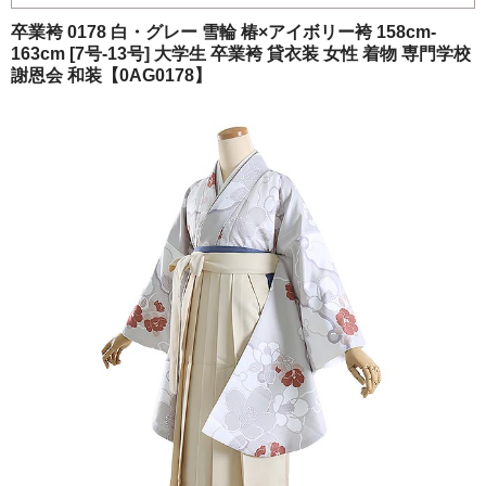
ご注文の流れ
卒業袴 0178 白・グレー 雪輪 椿×アイボリー袴 158cm-
163cm [7号-13号] 大学生 卒業袴 貸衣装 女性 着物 専門学校
よくあるご質問
謝恩会 和装【0AG0178】