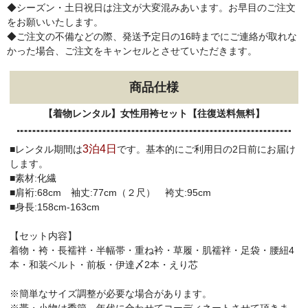
◆シーズン・土日祝日は注文が大変混みあいます。お早目のご注文
をお願いいたします。
◆ご注文の不備などの際、発送予定日の16時までにご連絡が取れな
かった場合、ご注文をキャンセルとさせていただきます。
商品仕様
【着物レンタル】女性用袴セット【往復送料無料】
3泊4日
■レンタル期間は
です。基本的にご利用日の2日前にお届け
します。
■素材:化繊
■肩裄:68cm 袖丈:77cm（２尺） 袴丈:95cm
■身長:158cm-163cm
【セット内容】
着物・袴・長襦袢・半幅帯・重ね衿・草履・肌襦袢・足袋・腰紐4
本・和装ベルト・前板・伊達〆2本・えり芯
※簡単なサイズ調整が必要な場合があります。
※帯・小物は季節、年代に合わせてコーディネートさせて頂きま