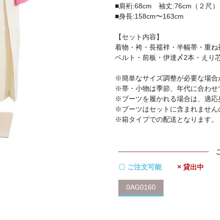
■肩裄:68cm 袖丈:76cm（２尺）
■身長:158cm〜163cm
【セット内容】
着物・袴・長襦袢・半幅帯・重ね
ベルト・前板・伊達〆2本・えり
※簡単なサイズ調整が必要な場合
※帯・小物は季節、年代に合わせ
※ブーツを履かれる場合は、適応
※ブーツはセットに含まれません
※箱タイプでの配送となります。
〇 ご注文可能
× 貸出中
0AG0160