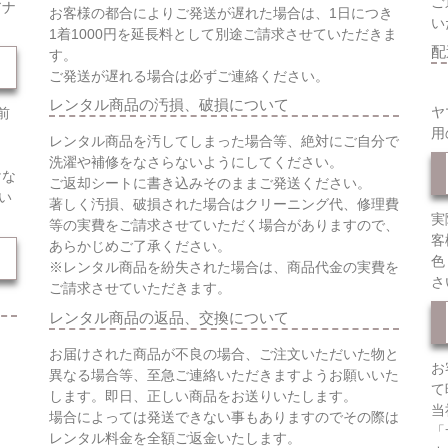
ご
アナ
お客様の都合によりご発送が遅れた場合は、1日につき
い
1着1000円を延長料として別途ご請求させていただきま
配
す。
ご発送が遅れる場合は必ずご連絡ください。
レンタル商品の汚損、破損について
ヤ
前
用
レンタル商品を汚してしまった場合等、絶対にご自分で
洗濯や補修をなさらないようにしてください。
けな
ご返却シートに書き込みそのままご発送ください。
い
著しく汚損、破損された場合はクリーニング代、修理費
実
等の実費をご請求させていただく場合がありますので、
客
あらかじめご了承ください。
色
※レンタル商品を紛失された場合は、商品代金の実費を
さ
ご請求させていただきます。
レンタル商品の返品、交換について
お届けされた商品が不良の場合、ご注文いただいた物と
お
異なる場合等、至急ご連絡いただきますようお願いいた
て
します。即日、正しい商品をお送りいたします。
当
場合によっては発送できない事もありますのでその際は
「
レンタル料金を全額ご返金いたします。