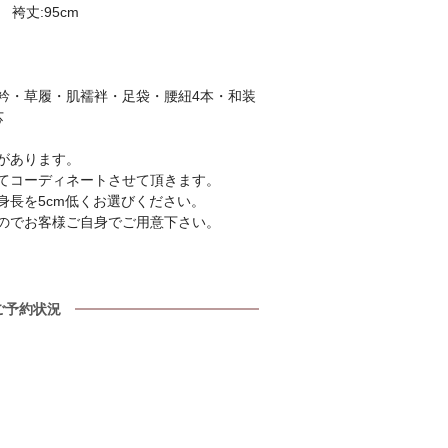
 袴丈:95cm
衿・草履・肌襦袢・足袋・腰紐4本・和装
芯
があります。
てコーディネートさせて頂きます。
身長を5cm低くお選びください。
のでお客様ご自身でご用意下さい。
ご予約状況