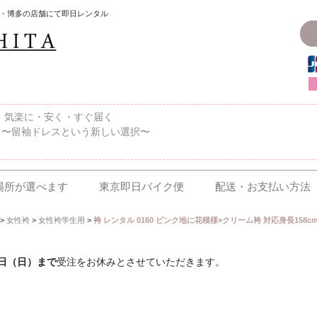
・博多の店舗にて即日レンタル
〜、気楽に・安く・すぐ届く
 〜留袖ドレスという新しい選択〜
場所が選べます
東京即日バイク便
配送・お支払い方法
>
女性袴
>
女性袴学生用
>
袴 レンタル 0160 ピンク地に花模様×クリーム袴 対応身長158cm〜
6日（日）まで
受注をお休みとさせていただきます。