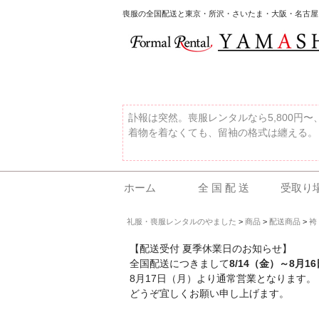
喪服の全国配送と東京・所沢・さいたま・大阪・名古屋
訃報は突然。喪服レンタルなら5,800円
着物を着なくても、留袖の格式は纏える。
ホーム
全 国 配 送
受取り
礼服・喪服レンタルのやました
>
商品
>
配送商品
>
袴
【配送受付 夏季休業日のお知らせ】
全国配送につきまして
8/14（金）～8月1
8月17日（月）より通常営業となります。
どうぞ宜しくお願い申し上げます。