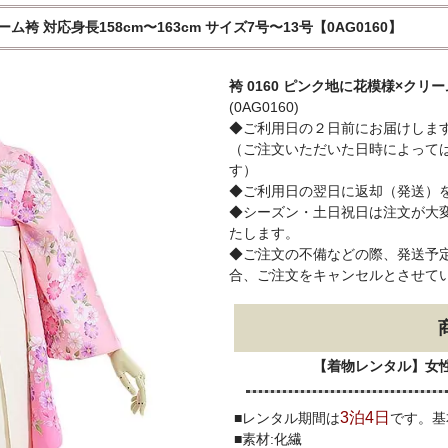
ム袴 対応身長158cm〜163cm サイズ7号〜13号【0AG0160】
袴 0160 ピンク地に花模様×クリ
(0AG0160)
◆ご利用日の２日前にお届けしま
（ご注文いただいた日時によって
す）
◆ご利用日の翌日に返却（発送）
◆シーズン・土日祝日は注文が大
たします。
◆ご注文の不備などの際、発送予定
合、ご注文をキャンセルとさせて
【着物レンタル】女
3泊4日
■レンタル期間は
です。基
■素材:化繊