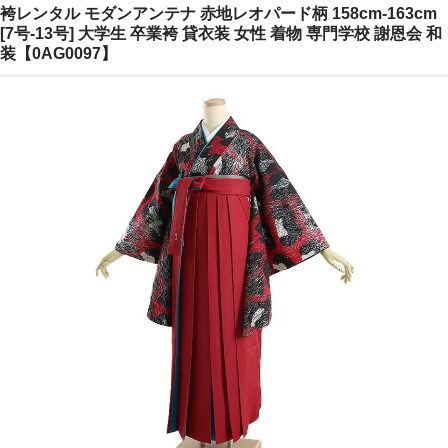
袴レンタル モダンアンテナ 赤地レオパード柄 158cm-163cm
ご注文の流れ
[7号-13号] 大学生 卒業袴 貸衣装 女性 着物 専門学校 謝恩会 和
装【0AG0097】
よくあるご質問