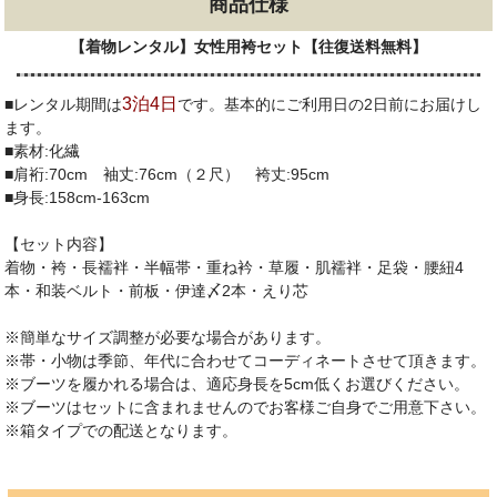
商品仕様
【着物レンタル】女性用袴セット【往復送料無料】
3泊4日
■レンタル期間は
です。基本的にご利用日の2日前にお届けし
ます。
■素材:化繊
■肩裄:70cm 袖丈:76cm（２尺） 袴丈:95cm
■身長:158cm-163cm
【セット内容】
着物・袴・長襦袢・半幅帯・重ね衿・草履・肌襦袢・足袋・腰紐4
本・和装ベルト・前板・伊達〆2本・えり芯
※簡単なサイズ調整が必要な場合があります。
※帯・小物は季節、年代に合わせてコーディネートさせて頂きます。
※ブーツを履かれる場合は、適応身長を5cm低くお選びください。
※ブーツはセットに含まれませんのでお客様ご自身でご用意下さい。
※箱タイプでの配送となります。