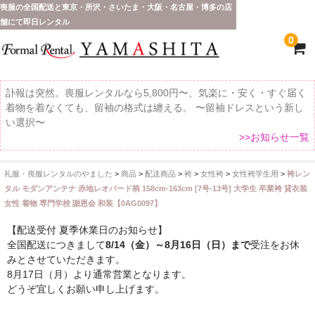
喪服の全国配送と東京・所沢・さいたま・大阪・名古屋・博多の店
舗にて即日レンタル
0
訃報は突然。喪服レンタルなら5,800円〜、気楽に・安く・すぐ届く
着物を着なくても、留袖の格式は纏える。 〜留袖ドレスという新し
い選択〜
>>お知らせ一覧
礼服・喪服レンタルのやました
>
商品
>
配送商品
>
袴
>
女性袴
>
女性袴学生用
>
袴レン
ホーム
タル モダンアンテナ 赤地レオパード柄 158cm-163cm [7号-13号] 大学生 卒業袴 貸衣装
女性 着物 専門学校 謝恩会 和装【0AG0097】
全 国 配 送
【配送受付 夏季休業日のお知らせ】
受取り場所が選べます
全国配送につきまして
8/14（金）～8月16日（日）まで
受注をお休
みとさせていただきます。
東京即日バイク便
8月17日（月）より通常営業となります。
どうぞ宜しくお願い申し上げます。
配送・お支払い方法