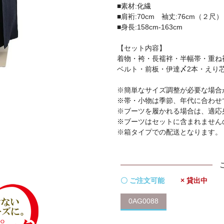
■素材:化繊
■肩裄:70cm 袖丈:76cm（２尺）
■身長:158cm-163cm
【セット内容】
着物・袴・長襦袢・半幅帯・重ね
ベルト・前板・伊達〆2本・えり
※簡単なサイズ調整が必要な場合
※帯・小物は季節、年代に合わせ
※ブーツを履かれる場合は、適応
※ブーツはセットに含まれません
※箱タイプでの配送となります。
〇 ご注文可能
× 貸出中
0AG0088