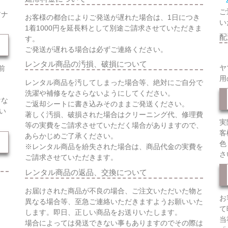
ご
アナ
お客様の都合によりご発送が遅れた場合は、1日につき
い
1着1000円を延長料として別途ご請求させていただきま
配
す。
ご発送が遅れる場合は必ずご連絡ください。
レンタル商品の汚損、破損について
ヤ
前
用
レンタル商品を汚してしまった場合等、絶対にご自分で
洗濯や補修をなさらないようにしてください。
けな
ご返却シートに書き込みそのままご発送ください。
い
著しく汚損、破損された場合はクリーニング代、修理費
実
等の実費をご請求させていただく場合がありますので、
客
あらかじめご了承ください。
色
※レンタル商品を紛失された場合は、商品代金の実費を
さ
ご請求させていただきます。
レンタル商品の返品、交換について
お届けされた商品が不良の場合、ご注文いただいた物と
お
異なる場合等、至急ご連絡いただきますようお願いいた
て
します。即日、正しい商品をお送りいたします。
当
場合によっては発送できない事もありますのでその際は