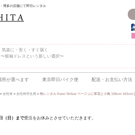
・博多の店舗にて即日レンタル
〜、気楽に・安く・すぐ届く
 〜留袖ドレスという新しい選択〜
場所が選べます
東京即日バイク便
配送・お支払い方法
>
女性袴
>
女性袴学生用
>
袴レンタル Kami Shibai ベージュに草花と小鳥 158cm-163cm
6日（日）まで
受注をお休みとさせていただきます。