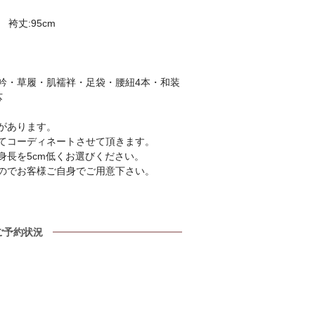
 袴丈:95cm
衿・草履・肌襦袢・足袋・腰紐4本・和装
芯
があります。
てコーディネートさせて頂きます。
身長を5cm低くお選びください。
のでお客様ご自身でご用意下さい。
ご予約状況