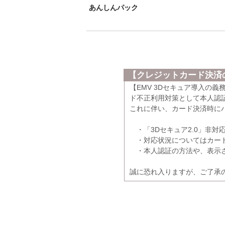
あんしんパック
【クレジットカード決済の
【EMV 3Dセキュア導入の
ド不正利用対策として本人認証
これに伴い、カード決済時に
・「3Dセキュア2.0」非対
・対応状況についてはカード
・本人認証の方法や、表示さ
誠に恐れ入りますが、ご了承