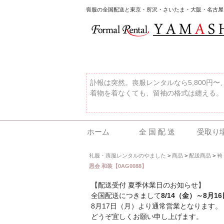
喪服の全国配送と東京・所沢・さいたま・大阪・名古屋
訃報は突然。喪服レンタルなら5,800円
着物を着なくても、留袖の格式は纏える。
ホーム
全 国 配 送
受取り
礼服・喪服レンタルのやました
>
商品
>
配送商品
>
袴
恩会 和装【0AG0088】
【配送受付 夏季休業日のお知らせ】
全国配送につきまして
8/14（金）～8月1
8月17日（月）より通常営業となります。
どうぞ宜しくお願い申し上げます。