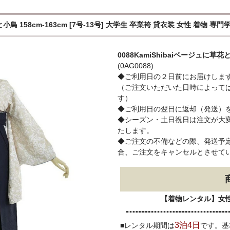
小鳥 158cm-163cm [7号-13号] 大学生 卒業袴 貸衣装 女性 着物 専門
0088KamiShibaiベージュに草花
(0AG0088)
◆ご利用日の２日前にお届けしま
（ご注文いただいた日時によって
す）
◆ご利用日の翌日に返却（発送）
◆シーズン・土日祝日は注文が大
たします。
◆ご注文の不備などの際、発送予定
合、ご注文をキャンセルとさせて
【着物レンタル】女
3泊4日
■レンタル期間は
です。基