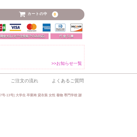
カートの中
0
>>お知らせ一覧
ご注文の流れ
よくあるご質問
 [7号-13号] 大学生 卒業袴 貸衣装 女性 着物 専門学校 謝