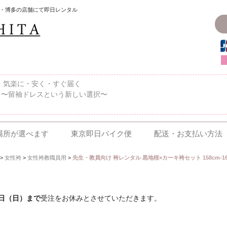
・博多の店舗にて即日レンタル
〜、気楽に・安く・すぐ届く
 〜留袖ドレスという新しい選択〜
場所が選べます
東京即日バイク便
配送・お支払い方法
>
女性袴
>
女性袴教職員用
>
先生・教員向け 袴レンタル 黒地桜×カーキ袴セット 158cm-163c
6日（日）まで
受注をお休みとさせていただきます。