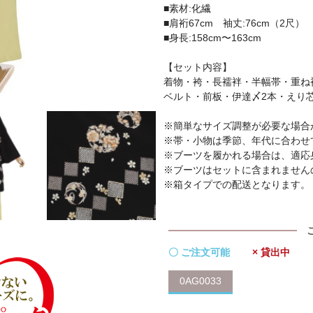
■素材:化繊
■肩裄67cm 袖丈:76cm（2尺） 
■身長:158cm〜163cm
【セット内容】
着物・袴・長襦袢・半幅帯・重ね
ベルト・前板・伊達〆2本・えり
※簡単なサイズ調整が必要な場合
※帯・小物は季節、年代に合わせ
※ブーツを履かれる場合は、適応
※ブーツはセットに含まれません
※箱タイプでの配送となります。
〇 ご注文可能
× 貸出中
0AG0033