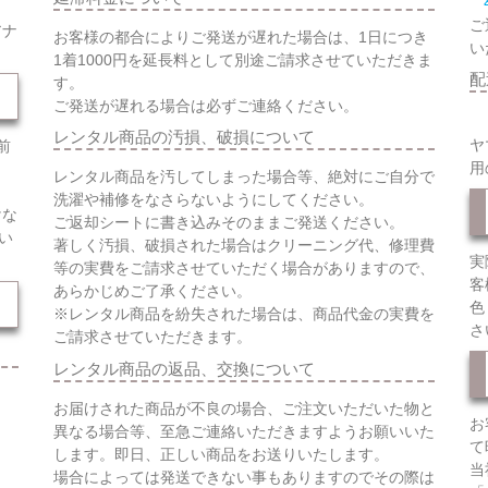
ご
アナ
お客様の都合によりご発送が遅れた場合は、1日につき
い
1着1000円を延長料として別途ご請求させていただきま
配
す。
ご発送が遅れる場合は必ずご連絡ください。
レンタル商品の汚損、破損について
ヤ
前
用
レンタル商品を汚してしまった場合等、絶対にご自分で
洗濯や補修をなさらないようにしてください。
けな
ご返却シートに書き込みそのままご発送ください。
い
著しく汚損、破損された場合はクリーニング代、修理費
実
等の実費をご請求させていただく場合がありますので、
客
あらかじめご了承ください。
色
※レンタル商品を紛失された場合は、商品代金の実費を
さ
ご請求させていただきます。
レンタル商品の返品、交換について
お届けされた商品が不良の場合、ご注文いただいた物と
お
異なる場合等、至急ご連絡いただきますようお願いいた
て
します。即日、正しい商品をお送りいたします。
当
場合によっては発送できない事もありますのでその際は