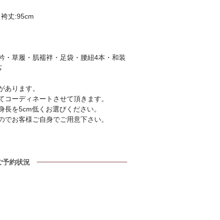
袴丈:95cm
衿・草履・肌襦袢・足袋・腰紐4本・和装
芯
があります。
てコーディネートさせて頂きます。
身長を5cm低くお選びください。
のでお客様ご自身でご用意下さい。
ご予約状況