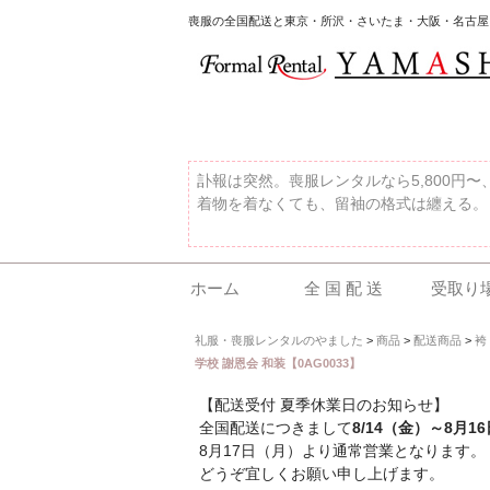
喪服の全国配送と東京・所沢・さいたま・大阪・名古屋
訃報は突然。喪服レンタルなら5,800円
着物を着なくても、留袖の格式は纏える。
ホーム
全 国 配 送
受取り
礼服・喪服レンタルのやました
>
商品
>
配送商品
>
袴
学校 謝恩会 和装【0AG0033】
【配送受付 夏季休業日のお知らせ】
全国配送につきまして
8/14（金）～8月1
8月17日（月）より通常営業となります。
どうぞ宜しくお願い申し上げます。