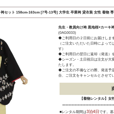
ト 158cm-163cm [7号-13号] 大学生 卒業袴 貸衣装 女性 着物 
先生・教員向け袴 黒地桜×カーキ袴 
(0AG0033)
◆ご利用日の２日前にお届けしま
（ご注文いただいた日時によって
す）
◆ご利用日の翌日に返却（発送）
◆シーズン・土日祝日は注文が大
たします。
◆ご注文の不備などの際、発送予定
合、ご注文をキャンセルとさせて
【着物レンタル】女
3泊4日
■レンタル期間は
です。基