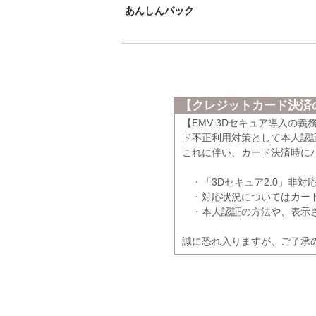
あんしんパック
【クレジットカード決済の
【EMV 3Dセキュア導入の
ド不正利用対策として本人認証
これに伴い、カード決済時に
・「3Dセキュア2.0」非対
・対応状況についてはカード
・本人認証の方法や、表示さ
誠に恐れ入りますが、ご了承