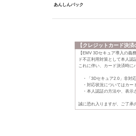
あんしんパック
【クレジットカード決済の
【EMV 3Dセキュア導入の
ド不正利用対策として本人認証
これに伴い、カード決済時に
・「3Dセキュア2.0」非対
・対応状況についてはカード
・本人認証の方法や、表示さ
誠に恐れ入りますが、ご了承