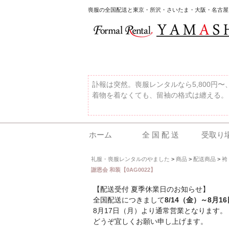
喪服の全国配送と東京・所沢・さいたま・大阪・名古屋
訃報は突然。喪服レンタルなら5,800円
着物を着なくても、留袖の格式は纏える。
ホーム
全 国 配 送
受取り
礼服・喪服レンタルのやました
>
商品
>
配送商品
>
袴
謝恩会 和装【0AG0022】
【配送受付 夏季休業日のお知らせ】
全国配送につきまして
8/14（金）～8月1
8月17日（月）より通常営業となります。
どうぞ宜しくお願い申し上げます。