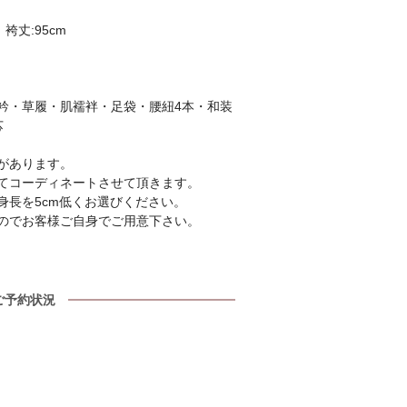
 袴丈:95cm
衿・草履・肌襦袢・足袋・腰紐4本・和装
芯
があります。
てコーディネートさせて頂きます。
身長を5cm低くお選びください。
のでお客様ご自身でご用意下さい。
ご予約状況