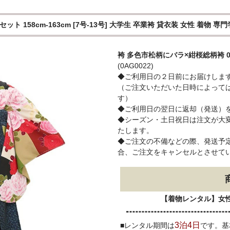
158cm-163cm [7号-13号] 大学生 卒業袴 貸衣装 女性 着物 専門
袴 多色市松柄にバラ×紺桜総柄袴 0
(0AG0022)
◆ご利用日の２日前にお届けしま
（ご注文いただいた日時によって
す）
◆ご利用日の翌日に返却（発送）
◆シーズン・土日祝日は注文が大
たします。
◆ご注文の不備などの際、発送予定
合、ご注文をキャンセルとさせて
【着物レンタル】女
3泊4日
■レンタル期間は
です。基