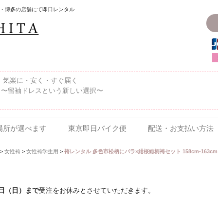
・博多の店舗にて即日レンタル
〜、気楽に・安く・すぐ届く
 〜留袖ドレスという新しい選択〜
場所が選べます
東京即日バイク便
配送・お支払い方法
>
女性袴
>
女性袴学生用
>
袴レンタル 多色市松柄にバラ×紺桜総柄袴セット 158cm-163cm 
6日（日）まで
受注をお休みとさせていただきます。