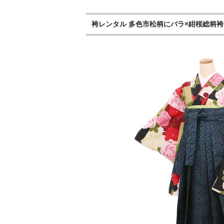
袴レンタル 多色市松柄にバラ×紺桜総柄袴セット 