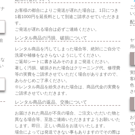
ご
アナ
お客様の都合によりご発送が遅れた場合は、1日につき
い
1着1000円を延長料として別途ご請求させていただきま
配
す。
ご発送が遅れる場合は必ずご連絡ください。
レンタル商品の汚損、破損について
ヤ
前
用
レンタル商品を汚してしまった場合等、絶対にご自分で
洗濯や補修をなさらないようにしてください。
けな
ご返却シートに書き込みそのままご発送ください。
い
著しく汚損、破損された場合はクリーニング代、修理費
実
等の実費をご請求させていただく場合がありますので、
客
あらかじめご了承ください。
色
※レンタル商品を紛失された場合は、商品代金の実費を
さ
ご請求させていただきます。
レンタル商品の返品、交換について
お届けされた商品が不良の場合、ご注文いただいた物と
お
異なる場合等、至急ご連絡いただきますようお願いいた
て
します。即日、正しい商品をお送りいたします。
当
場合によっては発送できない事もありますのでその際は