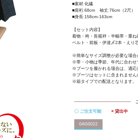
■素材:化繊
■肩裄:68cm 袖丈:76cm（2尺）
■身長:158cm-163cm
【セット内容】
着物・袴・長襦袢・半幅帯・重ね
ベルト・前板・伊達〆2本・えり
※簡単なサイズ調整が必要な場合
※帯・小物は季節、年代に合わせ
※ブーツを履かれる場合は、適応
※ブーツはセットに含まれません
※箱タイプでの配送となります。
〇 ご注文可能
× 貸出中
0AG0022