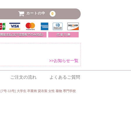
カートの中
0
>>お知らせ一覧
ご注文の流れ
よくあるご質問
[7号-13号] 大学生 卒業袴 貸衣装 女性 着物 専門学校