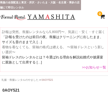
喪服の全国配送と東京・所沢・さいたま・大阪・名古屋・博多の店
舗にて即日レンタル
0
訃報は突然。喪服レンタルなら5,800円〜、気楽に・安く・すぐ届く
「訃報を受けたのは前日の夜。喪服はクリーニングに出したまま、
サイズも昔のままで入 […]
着物を着なくても、留袖の格式は纏える。 〜留袖ドレスという新し
い選択〜
留袖ドレスのレンタルとは？今選ばれる理由を解説結婚式や披露宴
に親族として出席する […]
>>お知らせ一覧
礼服・喪服レンタルのやました
>
0AOY521
ホーム
0AOY521
全 国 配 送
受取り場所が選べます