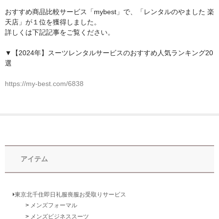
東京即日バイク便
おすすめ商品比較サービス「mybest」で、「レンタルのやました 楽
天店」が１位を獲得しました。
配送・お支払い方法
詳しくは下記記事をご覧ください。
ご注文の流れ
▼【2024年】スーツレンタルサービスのおすすめ人気ランキング20
選
よくあるご質問
https://my-best.com/6838
アイテム
東京北千住即日礼服喪服お受取りサービス
メンズフォーマル
メンズビジネススーツ