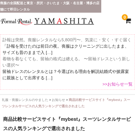
喪服の全国配送と東京・所沢・さいたま・大阪・名古屋・博多の店
舗にて即日レンタル
0
訃報は突然。喪服レンタルなら5,800円〜、気楽に・安く・すぐ届く
「訃報を受けたのは前日の夜。喪服はクリーニングに出したまま、
サイズも昔のままで入 […]
着物を着なくても、留袖の格式は纏える。 〜留袖ドレスという新し
い選択〜
留袖ドレスのレンタルとは？今選ばれる理由を解説結婚式や披露宴
に親族として出席する […]
>>お知らせ一覧
礼服・喪服レンタルのやました
>
お知らせ
>
商品比較サービスサイト『mybest』スー
ホーム
ツレンタルサービスの人気ランキングで選出されました
全 国 配 送
商品比較サービスサイト『mybest』スーツレンタルサービ
スの人気ランキングで選出されました
受取り場所が選べます