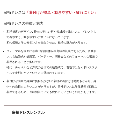
留袖ドレスは
「着付けが簡単・動きやすい・疲れにくい」
留袖ドレスの特徴と魅力
和洋折衷のデザイン: 着物の美しい柄や素材感を残しつつ、ドレスとし
て着やすく、動きやすいデザインになっています。
和の伝統と洋のモダンさを融合させた、独特の魅力があります。
フォーマルな場面に最適: 留袖自体が最高級の礼装であるため、留袖ド
レスも結婚式や披露宴、パーティー、演奏会などのフォーマルな場面で
着用されることが多いです。
特に、チャペルなど洋式の会場での結婚式で、着物ではなくドレススタ
イルで参列したいという方に選ばれています。
着付けが簡単で身体に負担が少ない: 着物の着付けは時間もかかり、身
体への負担も大きいことがありますが、留袖ドレスは洋服感覚で簡単に
着用できるため、長時間着ていても疲れにくいという利点があります。
留袖ドレスレンタル