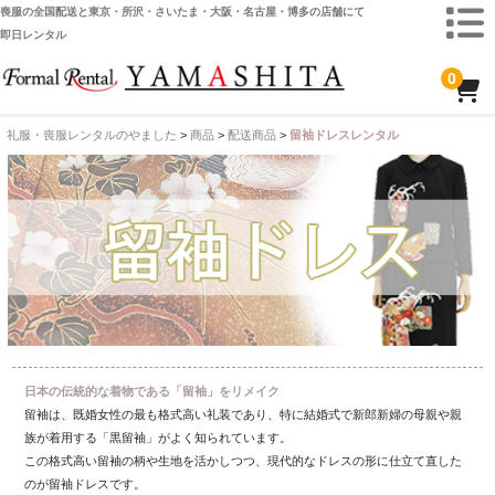
喪服の全国配送と東京・所沢・さいたま・大阪・名古屋・博多の店舗にて
即日レンタル
0
礼服・喪服レンタルのやました
>
商品
>
配送商品
>
留袖ドレスレンタル
ホーム
全 国 配 送
受取り場所が選べます
東京即日バイク便
配送・お支払い方法
ご注文の流れ
日本の伝統的な着物である「留袖」をリメイク
留袖は、既婚女性の最も格式高い礼装であり、特に結婚式で新郎新婦の母親や親
よくあるご質問
族が着用する「黒留袖」がよく知られています。
この格式高い留袖の柄や生地を活かしつつ、現代的なドレスの形に仕立て直した
のが留袖ドレスです。